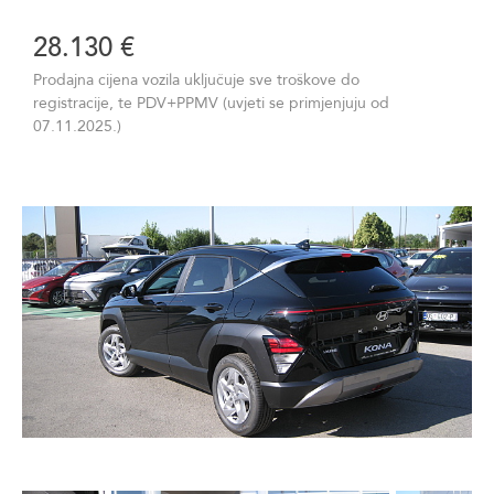
28.130 €
Prodajna cijena vozila uključuje sve troškove do
registracije, te PDV+PPMV (uvjeti se primjenjuju od
07.11.2025.)