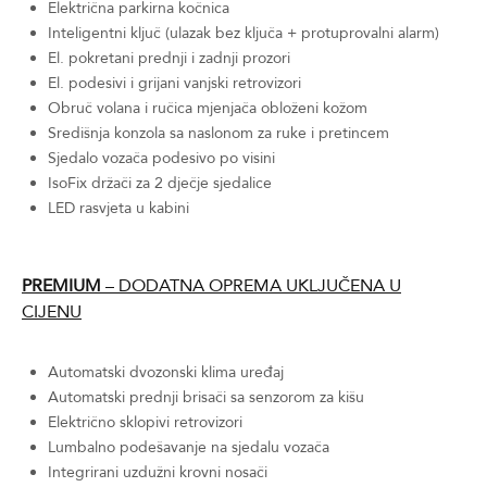
Električna parkirna kočnica
Inteligentni ključ (ulazak bez ključa + protuprovalni alarm)
El. pokretani prednji i zadnji prozori
El. podesivi i grijani vanjski retrovizori
Obruč volana i ručica mjenjača obloženi kožom
Središnja konzola sa naslonom za ruke i pretincem
Sjedalo vozača podesivo po visini
IsoFix držači za 2 dječje sjedalice
LED rasvjeta u kabini
PREMIUM
– DODATNA OPREMA UKLJUČENA U
CIJENU
Automatski dvozonski klima uređaj
Automatski prednji brisači sa senzorom za kišu
Električno sklopivi retrovizori
Lumbalno podešavanje na sjedalu vozača
Integrirani uzdužni krovni nosači