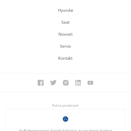
Hyundai
Seat
Novosti
Servis
Kontakt
Polica privatnosti
GDPR
Imprint
AcKotromanovic koristi kolačiće za pružanje boljeg