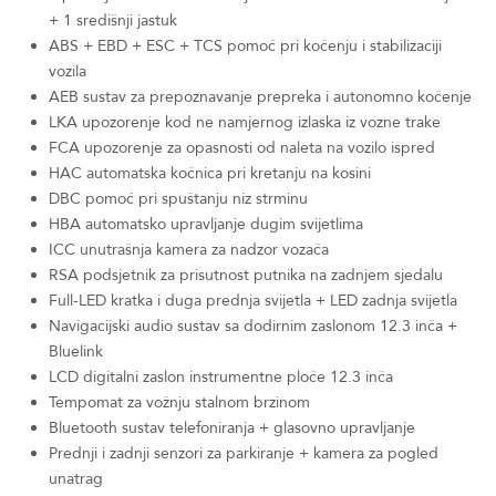
+ 1 središnji jastuk
ABS + EBD + ESC + TCS pomoć pri kočenju i stabilizaciji
vozila
AEB sustav za prepoznavanje prepreka i autonomno kočenje
LKA upozorenje kod ne namjernog izlaska iz vozne trake
FCA upozorenje za opasnosti od naleta na vozilo ispred
HAC automatska kočnica pri kretanju na kosini
DBC pomoć pri spuštanju niz strminu
HBA automatsko upravljanje dugim svijetlima
ICC unutrašnja kamera za nadzor vozača
RSA podsjetnik za prisutnost putnika na zadnjem sjedalu
Full-LED kratka i duga prednja svijetla + LED zadnja svijetla
Navigacijski audio sustav sa dodirnim zaslonom 12.3 inča +
Bluelink
LCD digitalni zaslon instrumentne ploče 12.3 inča
Tempomat za vožnju stalnom brzinom
Bluetooth sustav telefoniranja + glasovno upravljanje
Prednji i zadnji senzori za parkiranje + kamera za pogled
unatrag