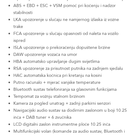
ABS + EBD + ESC + VSM pomoć pri kočenju i nadzor
stabilnosti
LKA upozorenje u slučaju ne namjernog izlaska iz vozne
trake
FCA upozorenje u slučaju opasnosti od naleta na vozilo
ispred
ISLA upozorenje o prekoračenju dopuštene brzine
DAW upozorenje vozača na umor
HBA automatsko upravljanje dugim svijetlima
RSA upozorenje za prisutnost putnika na zadnjem sjedalu
HAC automatska kočnica pri kretanju na kosini
Putno računalo + mjerač vanjske temperature
Bluetooth sustav telefoniranja sa glasovnim funkcijama
Tempomat za vožnju stalnom brzinom
Kamera za pogled unatrag + zadnji parkirni senzori
Navigacijski audio sustav sa dodirnim zaslonom u boji 10.25
inča + DAB tuner + 6 zvučnika
LCD digitalni zaslon instrumentne ploče 10.25 inča
Multifunkcijski volan (komande za audio sustav, Bluetooth i