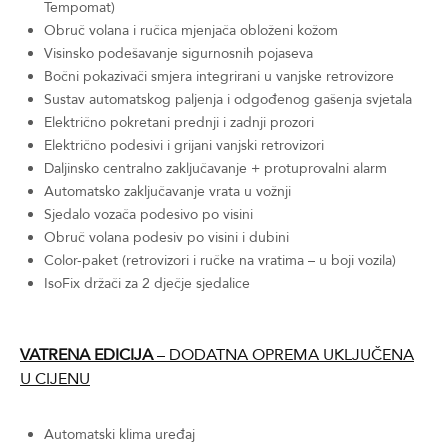
Tempomat)
Obruč volana i ručica mjenjača obloženi kožom
Visinsko podešavanje sigurnosnih pojaseva
Bočni pokazivači smjera integrirani u vanjske retrovizore
Sustav automatskog paljenja i odgođenog gašenja svjetala
Električno pokretani prednji i zadnji prozori
Električno podesivi i grijani vanjski retrovizori
Daljinsko centralno zaključavanje + protuprovalni alarm
Automatsko zaključavanje vrata u vožnji
Sjedalo vozača podesivo po visini
Obruč volana podesiv po visini i dubini
Color-paket (retrovizori i ručke na vratima – u boji vozila)
IsoFix držači za 2 dječje sjedalice
VATRENA EDICIJA
– DODATNA OPREMA UKLJUČENA
U CIJENU
Automatski klima uređaj