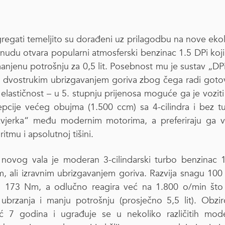
regati temeljito su dorađeni uz prilagodbu na nove ek
nudu otvara popularni atmosferski benzinac 1.5 DPi koji 
anjenu potrošnju za 0,5 lit. Posebnost mu je sustav „DPi
sa dvostrukim ubrizgavanjem goriva zbog čega radi goto
elastičnost – u 5. stupnju prijenosa moguće ga je voziti
pcije većeg obujma (1.500 ccm) sa 4-cilindra i bez t
 zvjerka“ među modernim motorima, a preferiraju ga v
tmu i apsolutnoj tišini.
novog vala je moderan 3-cilindarski turbo benzinac 
m, ali izravnim ubrizgavanjem goriva. Razvija snagu 100 
173 Nm, a odlučno reagira već na 1.800 o/min št
 ubrzanja i manju potrošnju (prosječno 5,5 lit). Obz
eć 7 godina i ugrađuje se u nekoliko različitih mod