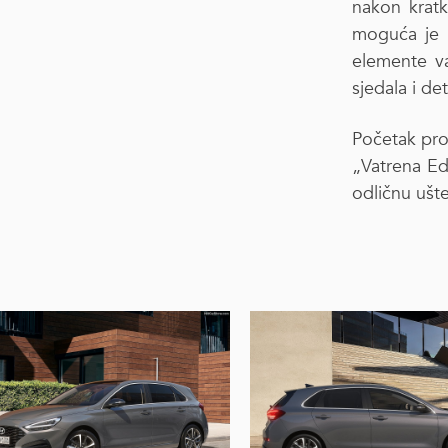
nakon krat
moguća je 
elemente va
sjedala i det
Početak pro
„Vatrena E
odličnu ušt