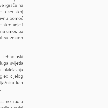
ve igrače na
 u serijskoj
ktivnu pomoć
e skretanje i
 na umor. Sa
i su znatno
 tehnološki
duga svijetla
 olakšavaju
gled cijelog
ljažnika kao
.
 samo radio