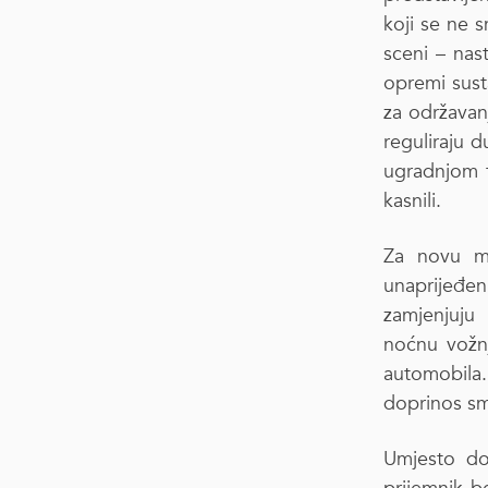
koji se ne 
sceni – nas
opremi sust
za održavanj
reguliraju 
ugradnjom 
kasnili.
Za novu mo
unaprijeđen,
zamjenjuju
noćnu vožnj
automobila. 
doprinos sm
Umjesto do