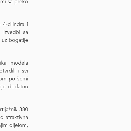
rci sa preko
4-cilindra i
 izvedbi sa
 uz bogatije
tika modela
vrdili i svi
enom po šemi
daje dodatnu
tljažnik 380
no atraktivna
jim dijelom,