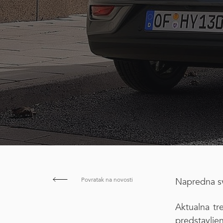
Povratak na novosti
Napredna svi
Aktualna tr
predstavlje