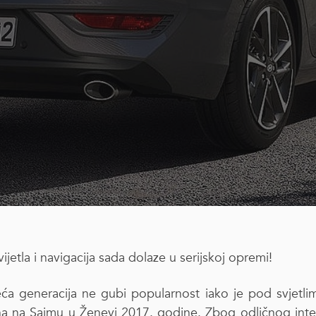
jetla i navigacija sada dolaze u serijskoj opremi!
eća generacija ne gubi popularnost iako je pod svjetlim
na na Sajmu u Ženevi 2017. godine. Zbog odličnog int