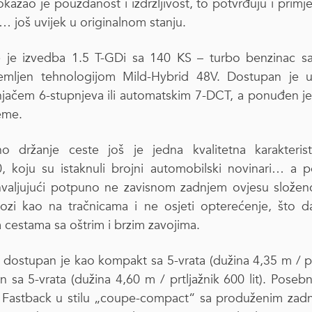
azao je pouzdanost i izdržljivost, to potvrđuju i primje
 još uvijek u originalnom stanju.
je izvedba 1.5 T-GDi sa 140 KS – turbo benzinac sa 
premljen tehnologijom Mild-Hybrid 48V. Dostupan je u
jačem 6-stupnjeva ili automatskim 7-DCT, a ponuđen je
eme.
o držanje ceste još je jedna kvalitetna karakteris
, koju su istaknuli brojni automobilski novinari… a pot
ahvaljujući potpuno ne zavisnom zadnjem ovjesu slož
vozi kao na tračnicama i ne osjeti opterećenje, što 
 cestama sa oštrim i brzim zavojima.
 dostupan je kao kompakt sa 5-vrata (dužina 4,35 m / pr
avan sa 5-vrata (dužina 4,60 m / prtljažnik 600 lit). Poseb
 Fastback u stilu „coupe-compact“ sa produženim zadn