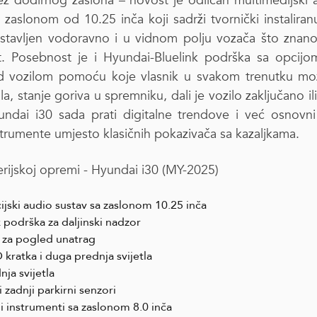
ez dodirnog zaslona – novost je odličan multimedijski 
zaslonom od 10.25 inča koji sadrži tvornički instaliranu
stavljen vodoravno i u vidnom polju vozača što znan
. Posebnost je i Hyundai-Bluelink podrška sa opcijo
d vozilom pomoću koje vlasnik u svakom trenutku može
ila, stanje goriva u spremniku, dali je vozilo zaključano il
undai i30 sada prati digitalne trendove i već osnovn
strumente umjesto klasičnih pokazivača sa kazaljkama.
erijskoj opremi - Hyundai i30 (MY-2025)
ijski audio sustav sa zaslonom 10.25 inča
k podrška za daljinski nadzor
za pogled unatrag
 kratka i duga prednja svijetla
ja svijetla
i zadnji parkirni senzori
ni instrumenti sa zaslonom 8.0 inča