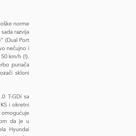
ološke norme
sada razvija
“ (Dual Port
vo nečujno i
 50 km/h (!).
urbo punača
ozači skloni
1.0 T-GDi sa
KS i okretni
o omogućuje
irom da je u
ela Hyundai