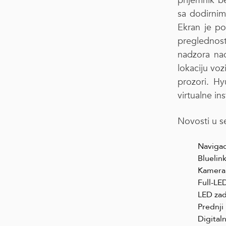
prijemnik b
sa dodirnim 
Ekran je po
preglednost
nadzora na
lokaciju voz
prozori. Hy
virtualne in
Novosti u s
Navigac
Bluelin
Kamera 
Full-LED
LED zadn
Prednji 
Digital