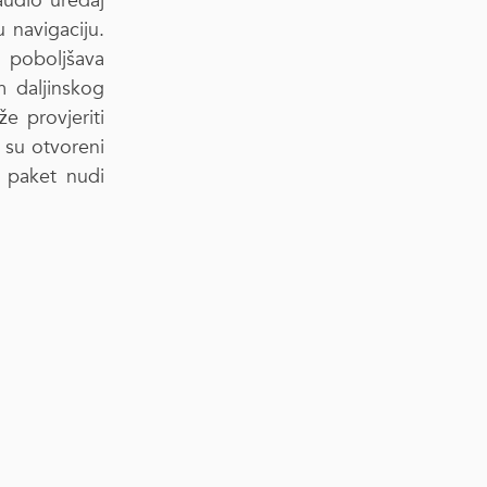
audio uređaj
 navigaciju.
o poboljšava
m daljinskog
 provjeriti
i su otvoreni
i paket nudi