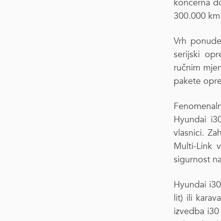
koncerna dok
300.000 km…
Vrh ponude 
serijski o
ručnim mjen
pakete opr
Fenomenaln
Hyundai i30
vlasnici. Z
Multi-Link 
sigurnost na
Hyundai i30
lit) ili kar
izvedba i30