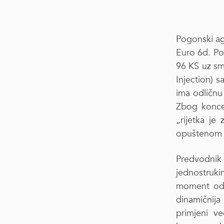
Pogonski ag
Euro 6d. Po
96 KS uz sm
Injection) 
ima odličnu 
Zbog konce
„rijetka je
opuštenom ri
Predvodnik 
jednostruki
moment od 
dinamičnija
primjeni v