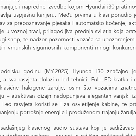
smanjuje i napredne izvedbe kojom Hyundai i30 prati no
tavlja uspješnu karijeru. Među prvima u klasi ponudio je
av za prepoznavanje pješaka i automatsko kočenje, a
e u voznoj traci, prilagodljiva prednja svijetla koja prat
dugi snop, te nadzor pozornosti vozača sa upozorenjem
tih vrhunskih sigurnosnih komponenti mnogi konkurent
delsku godinu (MY-2025) Hyundai i30 značajno je
 a sva rasvjeta dolazi u led tehnici. Full-LED kratka i 
 klasične halogene žarulje, osim što vozačima znatno
u – atraktivan dizajn nadopunjava elegantan vanjski iz
Led rasvjeta koristi se i za osvjetljenje kabine, te prt
anjenju potrošnje energije i produženom trajanju žarulja
sadašnjeg klasičnog audio sustava koji je sadržavao