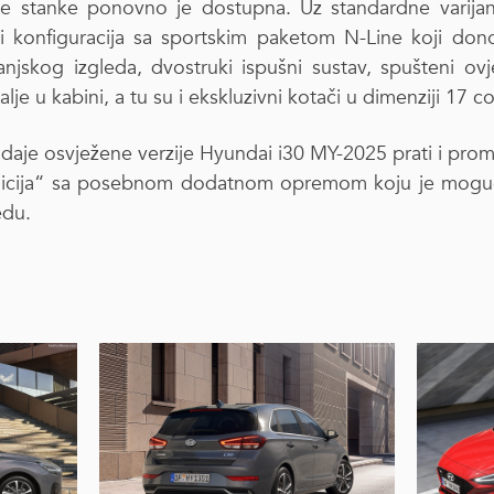
ke stanke ponovno je dostupna. Uz standardne varijan
i konfiguracija sa sportskim paketom N-Line koji don
njskog izgleda, dvostruki ispušni sustav, spušteni ovj
alje u kabini, a tu su i ekskluzivni kotači u dimenziji 17 co
daje osvježene verzije Hyundai i30 MY-2025 prati i promo
dicija“ sa posebnom dodatnom opremom koju je moguć
edu.