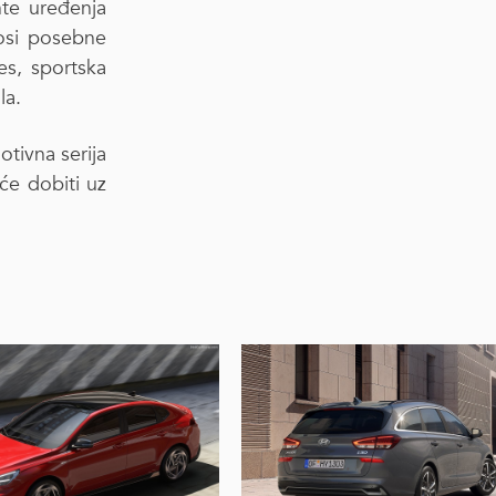
te uređenja
osi posebne
es, sportska
la.
tivna serija
e dobiti uz