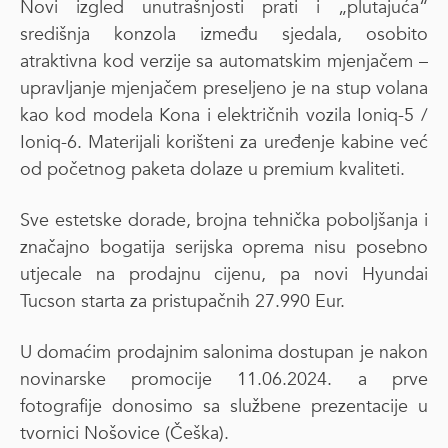
Novi izgled unutrašnjosti prati i „plutajuća“
središnja konzola između sjedala, osobito
atraktivna kod verzije sa automatskim mjenjačem –
upravljanje mjenjačem preseljeno je na stup volana
kao kod modela Kona i električnih vozila Ioniq-5 /
Ioniq-6. Materijali korišteni za uređenje kabine već
od početnog paketa dolaze u premium kvaliteti.
Sve estetske dorade, brojna tehnička poboljšanja i
značajno bogatija serijska oprema nisu posebno
utjecale na prodajnu cijenu, pa novi Hyundai
Tucson starta za pristupačnih 27.990 Eur.
U domaćim prodajnim salonima dostupan je nakon
novinarske promocije 11.06.2024. a prve
fotografije donosimo sa službene prezentacije u
tvornici Nošovice (Češka).