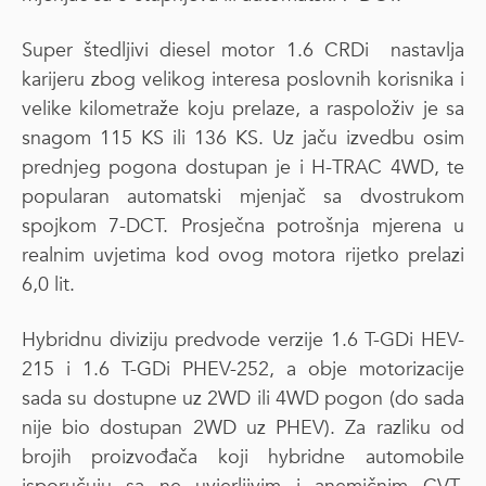
Super štedljivi diesel motor 1.6 CRDi nastavlja
karijeru zbog velikog interesa poslovnih korisnika i
velike kilometraže koju prelaze, a raspoloživ je sa
snagom 115 KS ili 136 KS. Uz jaču izvedbu osim
prednjeg pogona dostupan je i H-TRAC 4WD, te
popularan automatski mjenjač sa dvostrukom
spojkom 7-DCT. Prosječna potrošnja mjerena u
realnim uvjetima kod ovog motora rijetko prelazi
6,0 lit.
Hybridnu diviziju predvode verzije 1.6 T-GDi HEV-
215 i 1.6 T-GDi PHEV-252, a obje motorizacije
sada su dostupne uz 2WD ili 4WD pogon (do sada
nije bio dostupan 2WD uz PHEV). Za razliku od
brojih proizvođača koji hybridne automobile