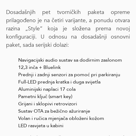
Dosadašnjih pet tvorničkih paketa opreme
prilagođeno je na četiri varijante, a ponudu otvara
razina „Style“ koja je složena prema novoj
konfiguraciji. U odnosu na dosadašnji osnovni
paket, sada serijski dolazi:
Navigacijski audio sustav sa dodirnim zaslonom
12,3 inča + Bluelink
Prednji i zadnji senzori za pomoć pri parkiranju
Full-LED prednja kratka i duga svijetla
Aluminijski naplaci 17 cola
Pametni ključ (smart key)
Grijani i sklopivi retrovizori
Sustav OTA za bežično ažuriranje
Volan i ručica mjenjača obloženi kožom
LED rasvjeta u kabini