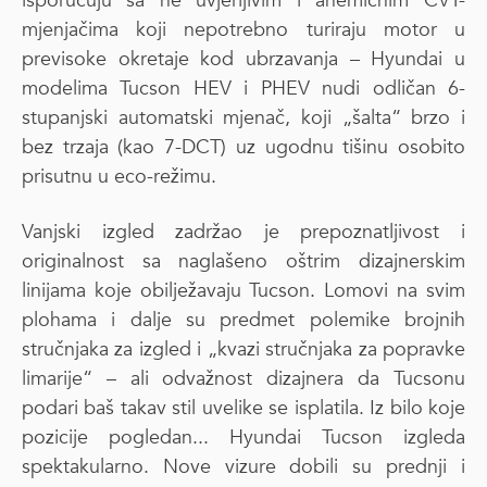
isporučuju sa ne uvjerljivim i anemičnim CVT-
mjenjačima koji nepotrebno turiraju motor u
previsoke okretaje kod ubrzavanja – Hyundai u
modelima Tucson HEV i PHEV nudi odličan 6-
stupanjski automatski mjenač, koji „šalta“ brzo i
bez trzaja (kao 7-DCT) uz ugodnu tišinu osobito
prisutnu u eco-režimu.
Vanjski izgled zadržao je prepoznatljivost i
originalnost sa naglašeno oštrim dizajnerskim
linijama koje obilježavaju Tucson. Lomovi na svim
plohama i dalje su predmet polemike brojnih
stručnjaka za izgled i „kvazi stručnjaka za popravke
limarije“ – ali odvažnost dizajnera da Tucsonu
podari baš takav stil uvelike se isplatila. Iz bilo koje
pozicije pogledan... Hyundai Tucson izgleda
spektakularno. Nove vizure dobili su prednji i