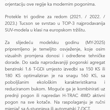
orjentaciju ove regije ka modernim pogonima.
Protekle tri godine za redom (2021. / 2022. /
2023.) Tucson se svrstao u TOP-3 najprodavanija
SUV-modela u klasi na europskom tržištu.
Za slijedeću modelsku godinu (MY-2025)
pripremljeno je temeljito osvježenje, koje osim
vizualnih promjena donosi i određene tehničke
dorade. Do sada naprodavanjiji pogonski agregat
benzinski 1.6 T-GDi umjesto izvedbi sa 150 KS ili
180 KS optimaliziran je na snagu 160 KS, sa
poboljšanim ekološkim karakteristikama i
reduciranom bukom. Moguće ga je kombinirati uz
prednji pogon ili napredan H-TRAC 4WD aktivni
pogon na sve kotače. Na raspolaganju je ručni
mjenjač sa 6-stupnjeva ili automatski 7-DCT.