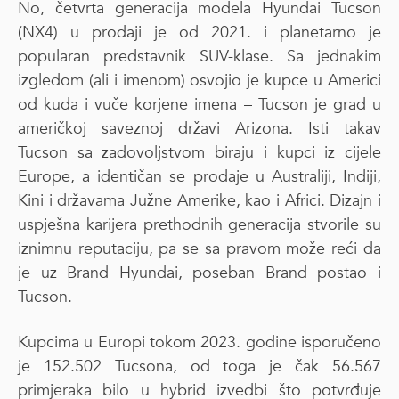
No, četvrta generacija modela Hyundai Tucson
(NX4) u prodaji je od 2021. i planetarno je
popularan predstavnik SUV-klase. Sa jednakim
izgledom (ali i imenom) osvojio je kupce u Americi
od kuda i vuče korjene imena – Tucson je grad u
američkoj saveznoj državi Arizona. Isti takav
Tucson sa zadovoljstvom biraju i kupci iz cijele
Europe, a identičan se prodaje u Australiji, Indiji,
Kini i državama Južne Amerike, kao i Africi. Dizajn i
uspješna karijera prethodnih generacija stvorile su
iznimnu reputaciju, pa se sa pravom može reći da
je uz Brand Hyundai, poseban Brand postao i
Tucson.
Kupcima u Europi tokom 2023. godine isporučeno
je 152.502 Tucsona, od toga je čak 56.567
primjeraka bilo u hybrid izvedbi što potvrđuje