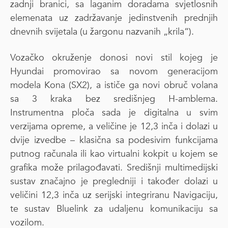
zadnji branici, sa laganim doradama svjetlosnih
elemenata uz zadržavanje jedinstvenih prednjih
dnevnih svijetala (u žargonu nazvanih „krila“).
Vozačko okruženje donosi novi stil kojeg je
Hyundai promovirao sa novom generacijom
modela Kona (SX2), a ističe ga novi obruč volana
sa 3 kraka bez središnjeg H-amblema.
Instrumentna ploča sada je digitalna u svim
verzijama opreme, a veličine je 12,3 inča i dolazi u
dvije izvedbe – klasična sa podesivim funkcijama
putnog računala ili kao virtualni kokpit u kojem se
grafika može prilagođavati. Središnji multimedijski
sustav značajno je pregledniji i također dolazi u
veličini 12,3 inča uz serijski integriranu Navigaciju,
te sustav Bluelink za udaljenu komunikaciju sa
vozilom.